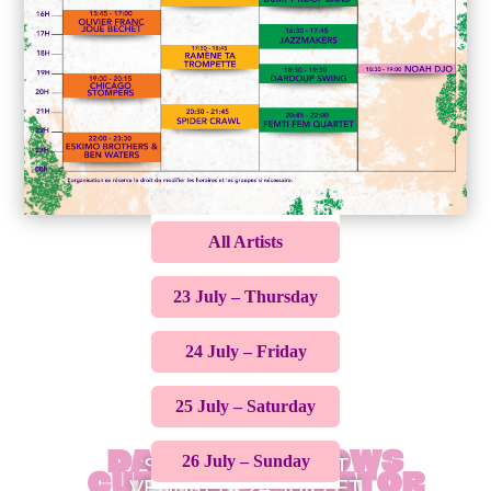
All Artists
23 July – Thursday
24 July – Friday
25 July – Saturday
Dark Swallows
26 July – Sunday
SAMEDI 25 JUILLET
Cut the Alligator
VENDREDI 24 JUILLET